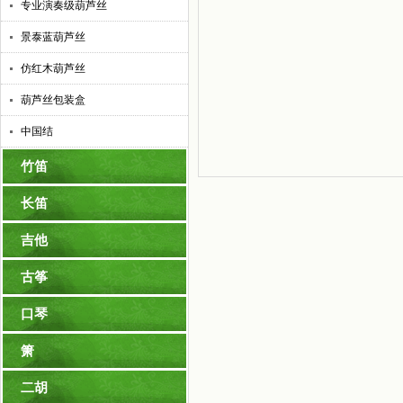
专业演奏级葫芦丝
景泰蓝葫芦丝
仿红木葫芦丝
葫芦丝包装盒
中国结
竹笛
长笛
吉他
古筝
口琴
箫
二胡