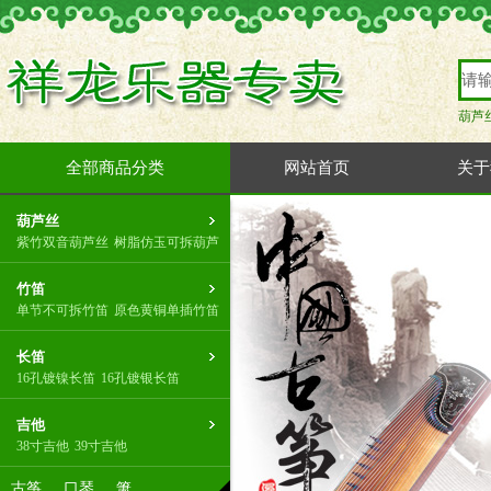
葫芦
全部商品分类
网站首页
关于
葫芦丝
紫竹双音葫芦丝
树脂仿玉可拆葫芦
竹笛
单节不可拆竹笛
原色黄铜单插竹笛
长笛
16孔镀镍长笛
16孔镀银长笛
吉他
38寸吉他
39寸吉他
古筝
口琴
箫