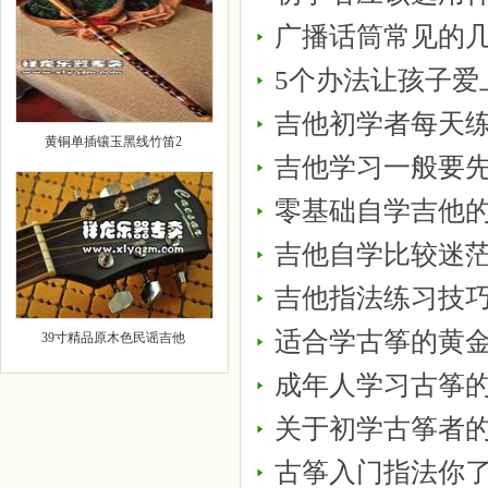
广播话筒常见的
5个办法让孩子爱
吉他初学者每天
黄铜单插镶玉黑线竹笛2
吉他学习一般要
零基础自学吉他的
吉他自学比较迷
吉他指法练习技
适合学古筝的黄
39寸精品原木色民谣吉他
成年人学习古筝
关于初学古筝者
古筝入门指法你