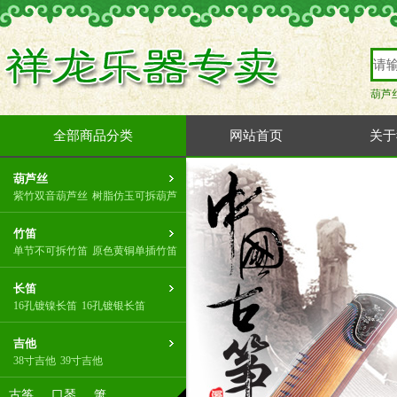
葫芦
全部商品分类
网站首页
关于
葫芦丝
紫竹双音葫芦丝
树脂仿玉可拆葫芦
竹笛
单节不可拆竹笛
原色黄铜单插竹笛
长笛
16孔镀镍长笛
16孔镀银长笛
吉他
38寸吉他
39寸吉他
古筝
口琴
箫