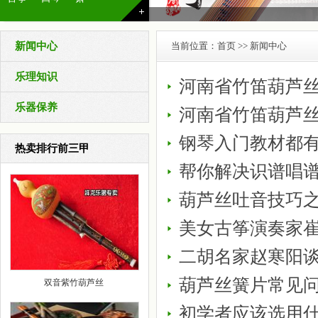
新闻中心
当前位置：
首页
>> 新闻中心
乐理知识
河南省竹笛葫芦
乐器保养
河南省竹笛葫芦丝
钢琴入门教材都
热卖排行前三甲
帮你解决识谱唱
葫芦丝吐音技巧
美女古筝演奏家
二胡名家赵寒阳
葫芦丝簧片常见
双音紫竹葫芦丝
初学者应该选用