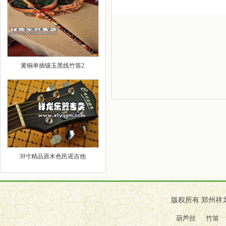
黄铜单插镶玉黑线竹笛2
39寸精品原木色民谣吉他
版权所有 郑州祥
葫芦丝
竹笛