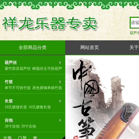
葫芦
全部商品分类
网站首页
关于
葫芦丝
紫竹双音葫芦丝
树脂仿玉可拆葫芦
竹笛
单节不可拆竹笛
原色黄铜单插竹笛
长笛
16孔镀镍长笛
16孔镀银长笛
吉他
38寸吉他
39寸吉他
古筝
口琴
箫