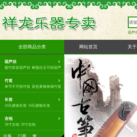
葫芦
全部商品分类
网站首页
关于
葫芦丝
紫竹双音葫芦丝
树脂仿玉可拆葫芦
竹笛
单节不可拆竹笛
原色黄铜单插竹笛
长笛
16孔镀镍长笛
16孔镀银长笛
吉他
38寸吉他
39寸吉他
古筝
口琴
箫