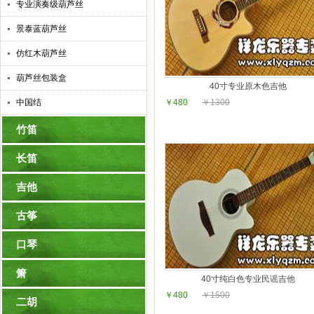
专业演奏级葫芦丝
景泰蓝葫芦丝
仿红木葫芦丝
葫芦丝包装盒
40寸专业原木色吉他
中国结
￥480
￥1300
竹笛
长笛
吉他
古筝
口琴
箫
40寸纯白色专业民谣吉他
￥480
￥1500
二胡